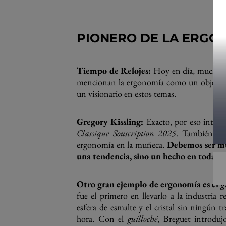
PIONERO DE LA ERGO
Tiempo de Relojes:
Hoy en día, muchas ma
mencionan la ergonomía como un objetivo 
un visionario en estos temas.
Gregory Kissling:
Exacto, por eso introdu
Classique Souscription 2025
. También red
ergonomía en la muñeca.
Debemos ser mu
una tendencia, sino un hecho en toda la
Otro gran ejemplo de ergonomía es el
g
fue el primero en llevarlo a la industria re
esfera de esmalte y el cristal sin ningún tr
hora. Con el
guilloché
, Breguet introduj