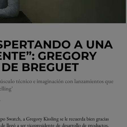
SPERTANDO A UNA
ENTE”: GREGORY
O DE BREGUET
músculo técnico e imaginación con lanzamientos que
lling’
A
o Swatch, a Gregory Kissling se le recuerda bien gracias
e llegó a ser vicepresidente de desarrollo de productos.