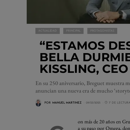
ACTUALIDAD
PRINCIPAL
PROTAGONISTAS
“ESTAMOS DE
BELLA DURMI
KISSLING, CE
En su 250 aniversario, Breguet muestra 
anuncian una nueva era de mucho ‘storyte
POR
MANUEL MARTINEZ
09/25/2025
7' DE LECTUR
on más de 20 años en Grup
a su paso por Omega, dond