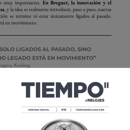
on muy importantes.
En Breguet, la innovación y el
sa
, y la idea es realmente introducir, paso a paso, nuevas
ón se termine ni estar únicamente ligados al pasado.
stá en movimiento.
SOLO LIGADOS AL PASADO, SINO
O LEGADO ESTÁ EN MOVIMIENTO”
egory Kissling
a el cliente final
. Si tomas los principales inventos de
un beneficio para el consumidor final. Por ejemplo, la
el rendimiento cronométrico. El muelle de gong redujo el
de minutos. Darle cuerda al reloj desde la corona fue algo
 útil para el consumidor final. Ya en este siglo, con el
ncia de marcha entre las distintas posiciones del reloj.