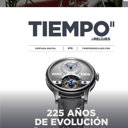
TRIPOD: EL NUEVO ‘ROBOCREATURE’
DE MB&F Y L’EPÉE