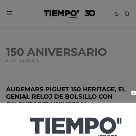
150 ANIVERSARIO
2 PUBLICACIONES
AUDEMARS PIGUET 150 HERITAGE, EL
×
GENIAL RELOJ DE BOLSILLO CON
CALENDARIO UNIVERSAL
POR
MANUEL MARTINEZ
02/03/2026