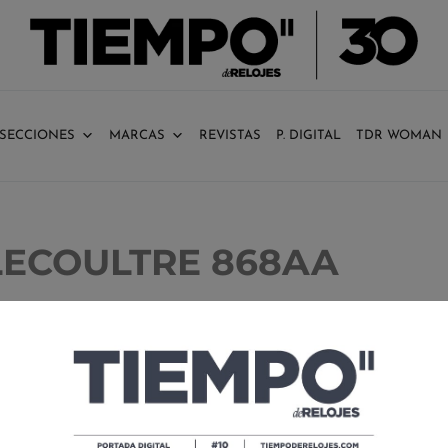
SECCIONES
MARCAS
REVISTAS
P. DIGITAL
TDR WOMAN
LECOULTRE 868AA