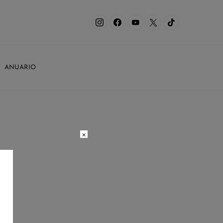
ANUARIO
×