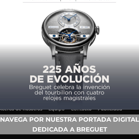
Acerca de nosotros
Equipo
Contacto
Publicidad
Anuario
Términos y condiciones de uso
NAVEGA POR NUESTRA PORTADA DIGITAL
Política de privacidad
DEDICADA A BREGUET