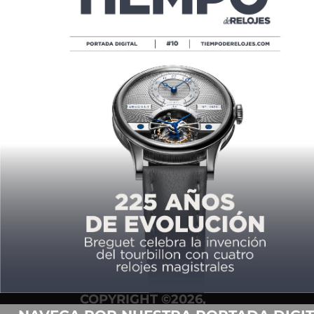
EL LADO LUXURY DE UN PILOT
POR
TIEMPO DE RELOJES
09/07/2019
ANTERIOR
1
2
3
COPYRIGHT ©2026,