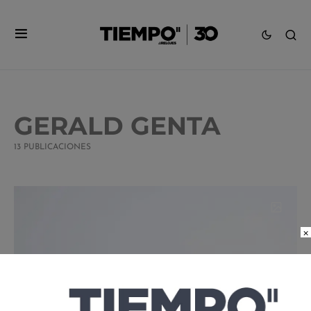
GERALD GENTA
13 PUBLICACIONES
×