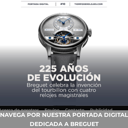
Acerca de nosotros
Equipo
Contacto
Publicidad
NAVEGA POR NUESTRA PORTADA DIGITAL
Anuario
Términos y condiciones de uso
DEDICADA A BREGUET
Política de privacidad