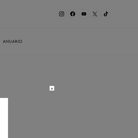
ANUARIO
×