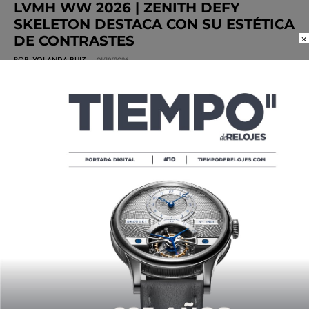
LVMH WW 2026 | ZENITH DEFY
SKELETON DESTACA CON SU ESTÉTICA
×
DE CONTRASTES
POR
YOLANDA RUIZ
01/19/2026
LVMH WW 2026 | ZENITH DEFY