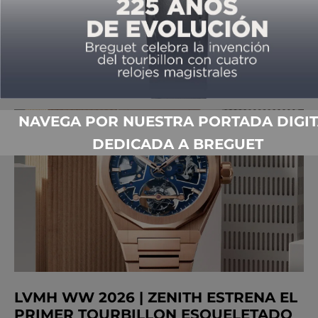
SKYLINE CHRONOGRAPH CON TRAJE
DE CERÁMICA NEGRA
POR
YOLANDA RUIZ
01/19/2026
NAVEGA POR NUESTRA PORTADA DIGIT
DEDICADA A BREGUET
LVMH WW 2026 | ZENITH ESTRENA EL
PRIMER TOURBILLON ESQUELETADO