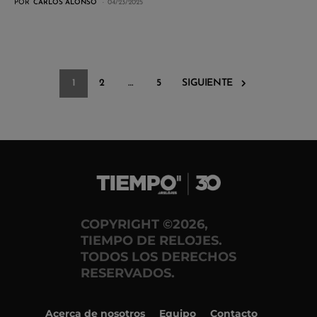
POR
CARLOS ALONSO
04/23/2025
1
2
…
5
SIGUIENTE
COPYRIGHT ©2026,
TIEMPO DE RELOJES.
TODOS LOS DERECHOS
RESERVADOS.
Acerca de nosotros
Equipo
Contacto