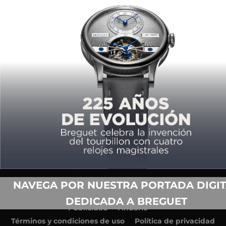
COPYRIGHT ©2026,
TIEMPO DE RELOJES.
TODOS LOS DERECHOS
RESERVADOS.
NAVEGA POR NUESTRA PORTADA DIGIT
Acerca de nosotros
Equipo
Contacto
DEDICADA A BREGUET
Publicidad
Anuario
Términos y condiciones de uso
Política de privacidad