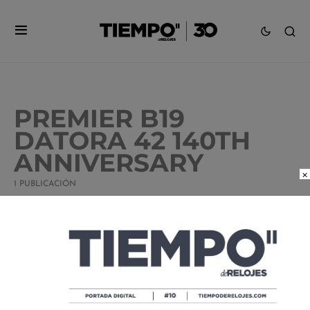
PREMIER B19
DATORA 42 140TH
ANNIVERSARY
×
1 PUBLICACIÓN
¡BOOM! BREITLING LANZA SU
CRONÓGRAFO CON CALENDARIO
PERPETUO
POR
MANUEL MARTINEZ
08/30/2024