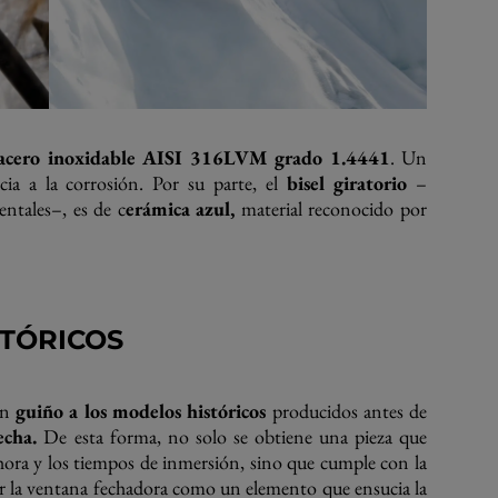
acero inoxidable AISI 316LVM grado 1.4441
. Un
ncia a la corrosión. Por su parte, el
bisel giratorio
–
entales–, es de c
erámica azul,
material reconocido por
STÓRICOS
un
guiño a los modelos históricos
producidos antes de
echa.
De esta forma, no solo se obtiene una pieza que
 hora y los tiempos de inmersión, sino que cumple con la
er la ventana fechadora como un elemento que ensucia la