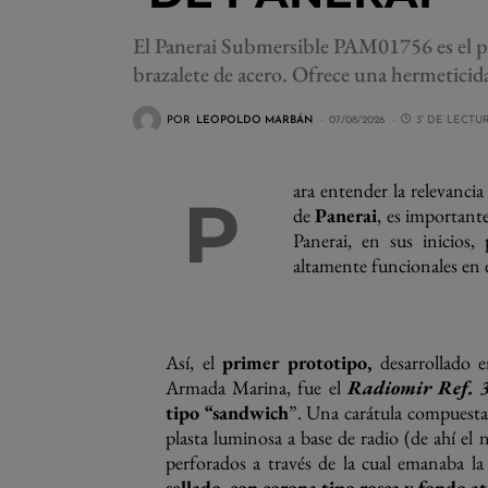
El Panerai Submersible PAM01756 es el p
brazalete de acero. Ofrece una hermeticid
POR
LEOPOLDO MARBÁN
07/08/2026
3' DE LECTU
ara entender la relevancia
P
de
Panerai
, es important
Panerai, en sus inicios,
altamente funcionales en 
Así, el
primer prototipo,
desarrollado 
Armada Marina, fue el
Radiomir Ref. 
tipo “sandwich
”. Una carátula compuesta 
plasta luminosa a base de radio (de ahí el
perforados a través de la cual emanaba l
sellado, con corona tipo rosca y fondo at