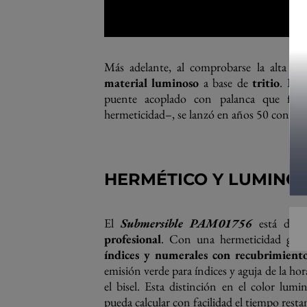
Más adelante, al comprobarse la alta pel
material luminoso
a base de
tritio
. La 
puente acoplado con palanca que fijab
hermeticidad–, se lanzó en años 50 con la
HERMÉTICO Y LUMINO
El
Submersible PAM01756
está dise
profesional
. Con una hermeticidad gara
índices y numerales con recubrimie
emisión verde para índices y aguja de la hor
el bisel. Esta distinción en el color lum
pueda calcular con facilidad el tiempo rest