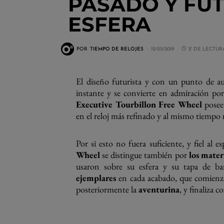
PASADO Y FU
ESFERA
POR
TIEMPO DE RELOJES
12/03/2019
2' DE LECTUR
El diseño futurista y con un punto de au
instante y se convierte en admiración po
Executive Tourbillon
Free Wheel
posee
en el reloj más refinado y al mismo tiempo 
Por si esto no fuera suficiente, y fiel al 
Wheel
se distingue también por
los mater
usaron sobre su esfera y su tapa de bar
ejemplares
en cada acabado, que comienz
posteriormente la
aventurina
, y finaliza c