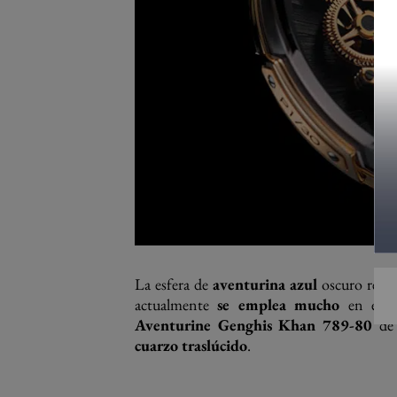
La esfera de
aventurina azul
oscuro recue
actualmente
se emplea mucho
en el se
Aventurine Genghis Khan 789-80
d
cuarzo traslúcido
.