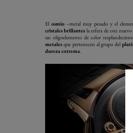
El
osmio
–metal muy pesado y el elem
cristales brillantes
la esfera de este nuev
un oligoelemento de color resplandecient
metales
que pertenecen al grupo del
plat
dureza extrema
.