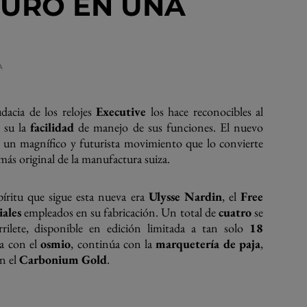
TURO EN UNA
A
dacia de los relojes
Executive
los hace reconocibles al
r su la
facilidad
de manejo de sus funciones. El nuevo
 un magnífico y futurista movimiento que lo convierte
más original de la manufactura suiza.
espíritu que sigue esta nueva era
Ulysse Nardin
, el
Free
iales
empleados en su fabricación. Un total de
cuatro
se
rilete, disponible en edición limitada a tan solo
18
a con el
osmio
, continúa con la
marquetería de paja
,
on el
Carbonium Gold
.