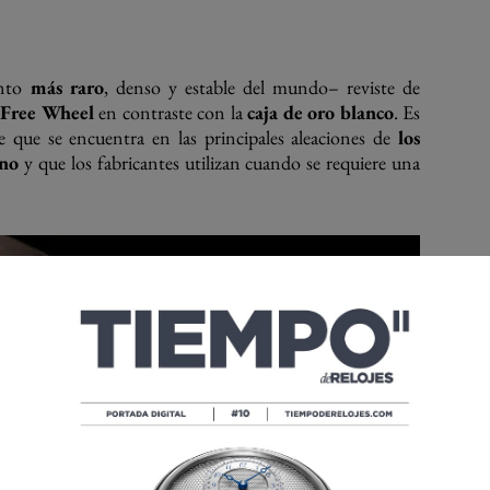
ento
más raro
, denso y estable del mundo– reviste de
o
Free Wheel
en contraste con la
caja de oro blanco
. Es
e que se encuentra en las principales aleaciones de
los
ino
y que los fabricantes utilizan cuando se requiere una