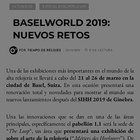
ACTUALIDAD
ESPECIAL BASELWORLD 2019
BASELWORLD 2019:
NUEVOS RETOS
POR
TIEMPO DE RELOJES
03/14/2019
2' DE LECTURA
Una de las exhibiciones más importantes en el mundo de la
alta relojería se llevará a cabo del
21 al 26 de marzo en la
ciudad de Basel, Suiza.
En esta ocasión presentará una
renovación total y novedades para mostrar al mundo sus
nuevos lanzamientos después del
SIHH 2019 de Ginebra
.
Una las innovaciones que se dan en una de las áreas
principales, específicamente el
pabellón 1.1
será la sede de
“
The Loop
“, un área que
presentará una exhibición de
sobre el arte de la relojería
(“
Métiers des Horlogers
”). De