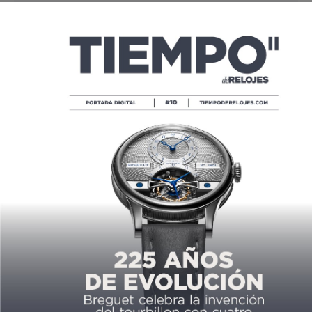
ARTÍCULO ANTERIOR
"CUANDO NO ES
CONVENCIONAL, O TE AMAN O
TE ODIAN"
03/13/2019
SIGUIENTE ARTÍCULO
MB&F VUELA PARA ELLAS
03/15/2019
LO MÁS VISTO