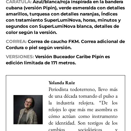
CARÁTULA:
Azul/blanca/roja inspirada en la bandera
cubana (versión Pipin), verde esmeralda con detalles
amarillos, turquesa con detalles naranjas, Índices
con tratamiento SuperLumiNova, horas, minutos y
segundos con SuperLumiNova blanca, detalles de
color según la versión.
CORREA:
Correa de caucho FKM. Correa adicional de
Cordura o piel según versión.
VERSIONES:
Versión Buceador Caribe Pipín es
edición limitada de 171 metros.
Yolanda Ruiz
Periodista todoterreno, llevo más
de una década tomando el pulso a
la industria relojera. “De los
relojes lo que más me asombra es
cómo actúan como instrumento
de identidad. Son testigos de los
cambios sociológicos y