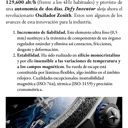
129,600 alt/h
(frente a los 4Hz habituales) y provisto de
una
autonomía de dos días
,
Defy Inventor
aloja ahora el
revolucionario
Oscilador Zenith
. Estos son algunos de los
avances de esta innovación para la industria.
Incremento de fiabilidad.
Este elemento ultra fino (0,5
mm) sustituye a la treintena de componentes de un órgano
regulador estándar y elimina así contactos, fricciones,
desgaste y deformación.
Estabilidad.
Ha sido realizado en
silicio monocristalino
y por ello
insensible a las variaciones de temperatura y
a los campos magnéticos
. Su rueda de escape está
constituida por láminas flexibles, algo inédito en el ámbito
relojero. Cualidades excepcionales: insensibilidad
magnética (ISO-764), térmica (ISO-3159) y precisión
cronométrica.