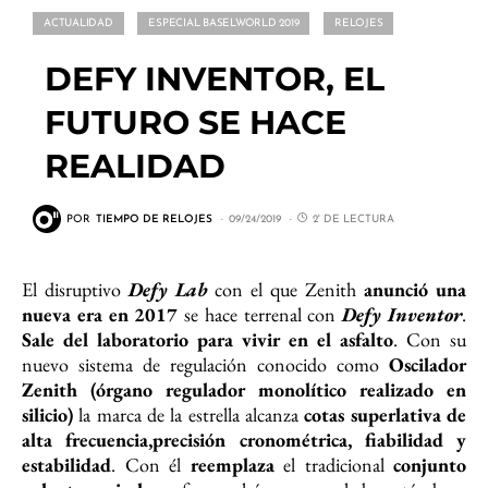
ACTUALIDAD
ESPECIAL BASELWORLD 2019
RELOJES
DEFY INVENTOR, EL
FUTURO SE HACE
REALIDAD
POR
TIEMPO DE RELOJES
09/24/2019
2' DE LECTURA
El disruptivo
Defy Lab
con el que Zenith
anunció una
nueva era en 2017
se hace terrenal con
Defy Inventor
.
Sale del laboratorio para vivir en el asfalto
. Con su
nuevo sistema de regulación conocido como
Oscilador
Zenith (órgano regulador monolítico realizado en
silicio)
la marca de la estrella alcanza
cotas superlativa de
alta frecuencia,precisión cronométrica, fiabilidad y
estabilidad
. Con él
reemplaza
el tradicional
conjunto