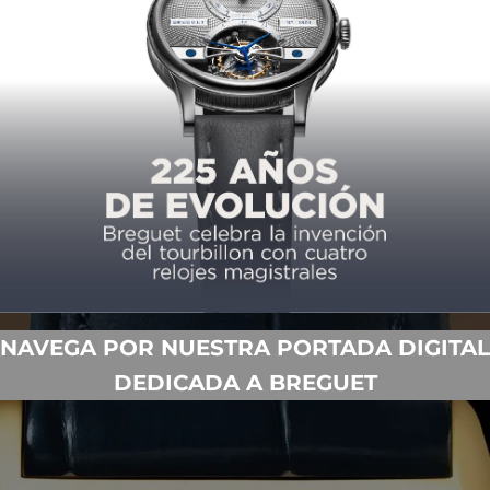
cisamente, en una de sus creaciones más espectaculares: el
vo Tortue se caracteriza por unas asas alargadas que
rfil tan sencillo como depurado, cuyo resultado es líneas
también lucía aquel primer reloj.
NAVEGA POR NUESTRA PORTADA DIGITAL
DEDICADA A BREGUET