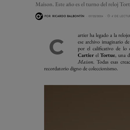
Maison. Este año es el turno del reloj Tor
POR
RICARDO BALBONTÍN
07/22/2024
4' DE LECTU
artier ha legado a la reloj
C
ese archivo imaginario d
por el calificativo de lo
Cartier
el
Tortue
, una d
Maison
. Todas esas cre
recordatorio digno de coleccionismo.