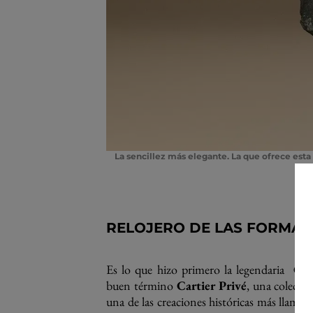
La sencillez más elegante
. La que ofrece est
RELOJERO DE LAS FORMAS
Es lo que hizo primero la legendaria
CPC
buen término
Cartier Privé
, una colecci
una de las creaciones históricas más llamat