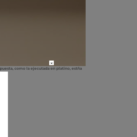
×
opuesta, como la ejecutada en platino, estña