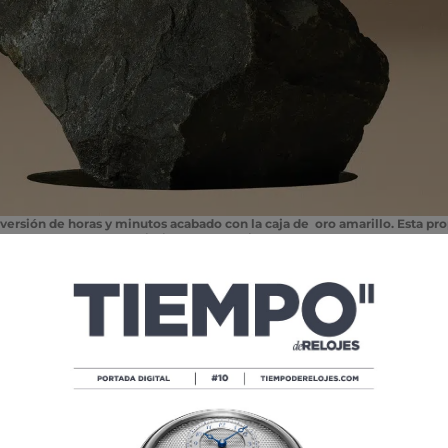
a versión de horas y minutos acabado con la caja de oro amarillo. Esta pr
limitada a 200 unidades.
P (Collection Privée Cartier Paris)
, y ahora lleva a
ón donde el relojero de las formas hace hueco cada año a
ivas y también más deseadas por los coleccionistas. En su