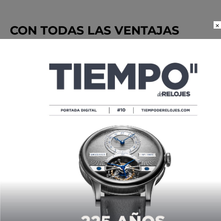
×
CON TODAS LAS VENTAJAS
Como sus antecesores,
el TAG Heuer Connected
Calibre E5 45 mm x Formula 1 ofrece todas las
ventajas de un
smartwatch
de primer nivel
. Está
equipado con
el nuevo Calibre E5
que ofrece dos días de
autonomía con rendimiento completo y tres días en modo
de bajo consumo. Se carga al 100% en 90 minutos a
temperaturas entre 15° y 45°C.