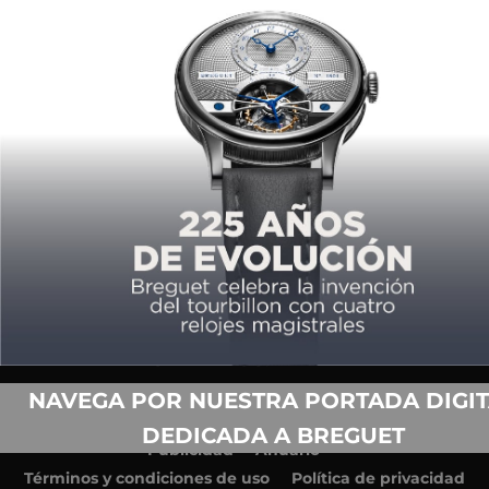
COPYRIGHT ©2026,
TIEMPO DE RELOJES.
TODOS LOS DERECHOS
RESERVADOS.
NAVEGA POR NUESTRA PORTADA DIGIT
Acerca de nosotros
Equipo
Contacto
DEDICADA A BREGUET
Publicidad
Anuario
Términos y condiciones de uso
Política de privacidad