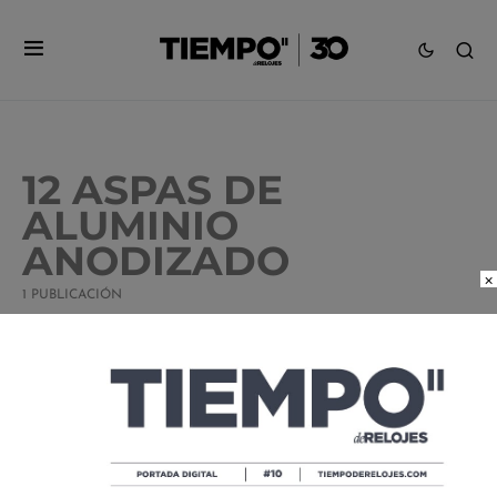
12 ASPAS DE
ALUMINIO
ANODIZADO
×
1 PUBLICACIÓN
PERRELET TURBINE ¡VIVA MÉXICO,
CABRONES! EN EL SIAR SUMMER
EXPERIENCE
POR
TIEMPO DE RELOJES
06/11/2024