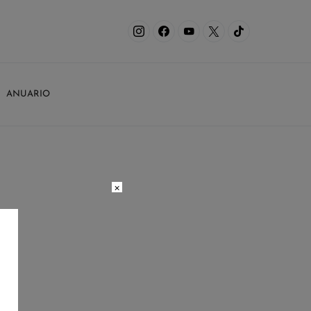
ANUARIO
×