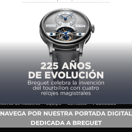
Acerca de nosotros
Equipo
Contacto
Publicidad
Anuario
Términos y condiciones de uso
NAVEGA POR NUESTRA PORTADA DIGITAL
Política de privacidad
DEDICADA A BREGUET