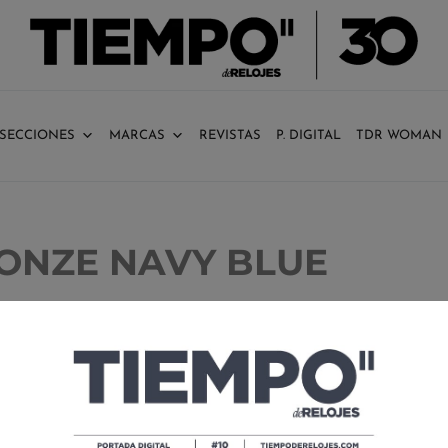
SECCIONES
MARCAS
REVISTAS
P. DIGITAL
TDR WOMAN
RONZE NAVY BLUE