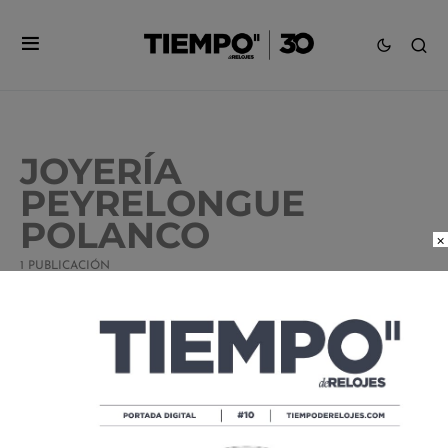
JOYERÍA
PEYRELONGUE
POLANCO
×
1 PUBLICACIÓN
PEYRELONGUE CHRONOS RENUEVA
SU BOUTIQUE DE MASARYK
POR
TIEMPO DE RELOJES
12/08/2016