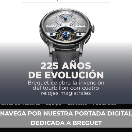
Acerca de nosotros
Equipo
Contacto
Publicidad
Anuario
Términos y condiciones de uso
NAVEGA POR NUESTRA PORTADA DIGITAL
Política de privacidad
DEDICADA A BREGUET