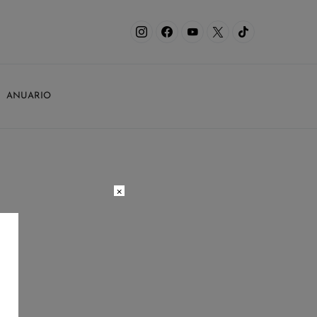
ANUARIO
×