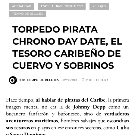
ACTUALIDAD
ESPECIAL BASELWORLD 2017
RELOJES
TIEMPO DE RELOJES
TORPEDO PIRATA
CHRONO DAY DATE, EL
TESORO CARIBEÑO DE
CUERVO Y SOBRINOS
POR
TIEMPO DE RELOJES
02/21/2017
2' DE LECTURA
Hace tiempo,
al hablar de piratas del Caribe
, la primera
imagen mental no era la de
Johnny Depp
como un
bucanero fanfarrón y bufonesco, sino de
verdaderos
aventureros marítimos
, hombres salvajes que
escondían
sus tesoros
en playas en ese entonces secretas, como
Cuba
o Santo Domingo
.