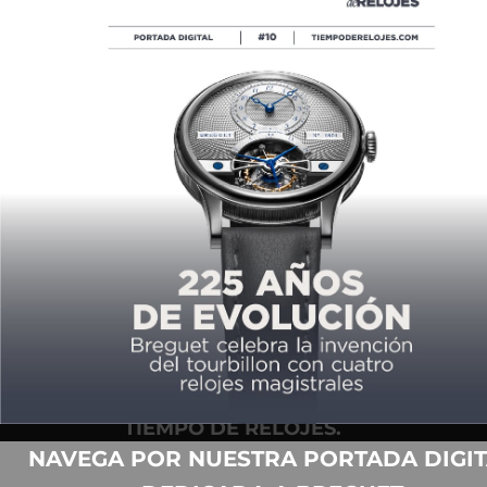
RADO FICHA AL DISEÑADOR
KONSTANTIN GRCIC PARA REDISEÑAR
UN ÍCONO
POR
TIEMPO DE RELOJES
08/30/2016
COPYRIGHT ©2026,
TIEMPO DE RELOJES.
TODOS LOS DERECHOS
NAVEGA POR NUESTRA PORTADA DIGIT
RESERVADOS.