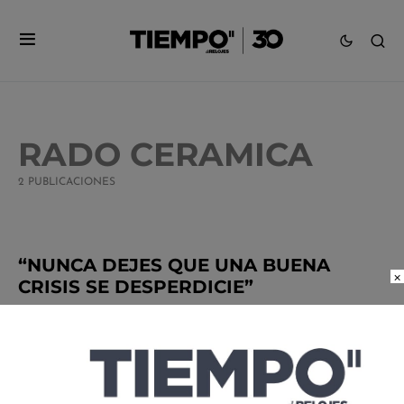
RADO CERAMICA
2 PUBLICACIONES
“NUNCA DEJES QUE UNA BUENA
×
CRISIS SE DESPERDICIE”
POR
LESLIE LÓPEZ
11/16/2021