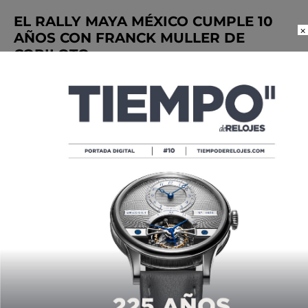
EL RALLY MAYA MÉXICO CUMPLE 10
×
AÑOS CON FRANCK MULLER DE
COPILOTO
POR
MANUEL MARTINEZ
04/18/2024