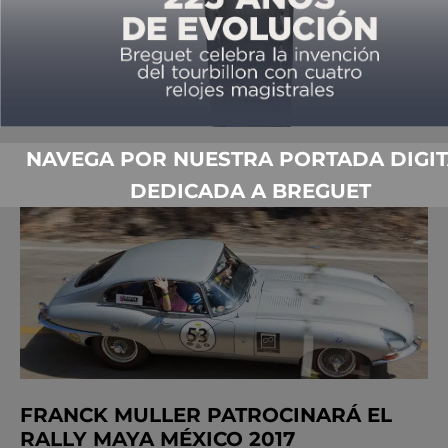
RALLY MAYA MÉXICO Y FRANCK
MULLER, JUNTOS EN EL CAMINO
POR
MÓNICA ISABEL PÉREZ
05/30/2022
NAVEGA POR NUESTRA PORTADA DIGIT
DEDICADA A BREGUET
FRANCK MULLER PATROCINARÁ EL
RALLY MAYA MÉXICO 2017