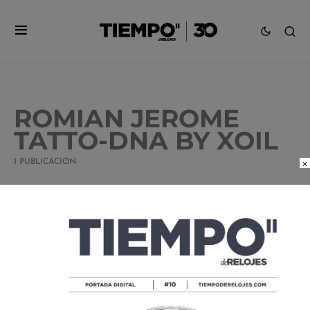
ROMIAN JEROME
TATTO-DNA BY XOIL
×
1 PUBLICACIÓN
PRE BASELWORLD 2016: ROMAIN
JEROME TATÚA EL TIEMPO EN TATTO-
DNA BY XOIL
POR
TIEMPO DE RELOJES
03/02/2016