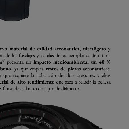
evo material de calidad aeronáutica, ultraligero y
n de los fuselajes y las alas de los aeroplanos de última
®
m
presenta un
impacto medioambiental un 40 %
rbono,
ya que emplea
restos de piezas aeronáuticas
.
ue requiere la aplicación de altas presiones y altas
rial de alto rendimiento
que saca a relucir la belleza
as fibras de carbono de 7 µm de diámetro.