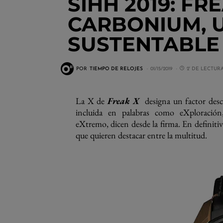
SIHH 2019: FR
CARBONIUM, 
SUSTENTABLE 
POR
TIEMPO DE RELOJES
01/15/2019
2' DE LECTUR
La X de
Freak X
designa un factor desc
incluida en palabras como eXploración,
eXtremo, dicen desde la firma. En definitiv
que quieren destacar entre la multitud.