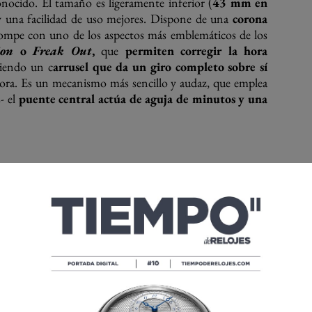
onocido. El tamaño es ligeramente inferior (
43 mm en
 y una facilidad de uso mejores. Dispone de una
corona
rompe con uno de los aspectos más emblemáticos de los
ion
o
Freak Out
,
que
permiten corregir la hora
iendo un c
arrusel que da un giro completo sobre sí
hora. Es un mecanismo más sencillo y audaz, que emplea
- el
puente central actúa de aguja de minutos y una