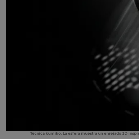
Técnica kumiko
. La esfera muestra un enrejado 3D inspi