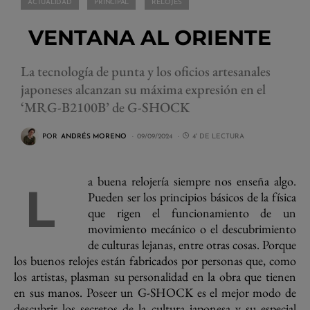
ACTUALIDAD
PRINCIPAL
RELOJES
VENTANA AL ORIENTE
La tecnología de punta y los oficios artesanales
japoneses alcanzan su máxima expresión en el
‘MRG-B2100B’ de G-SHOCK
POR
ANDRÉS MORENO
09/09/2024
4' DE LECTURA
a buena relojería siempre nos enseña algo.
L
Pueden ser los principios básicos de la física
que rigen el funcionamiento de un
movimiento mecánico o el descubrimiento
de culturas lejanas, entre otras cosas. Porque
los buenos relojes están fabricados por personas que, como
los artistas, plasman su personalidad en la obra que tienen
en sus manos. Poseer un G-SHOCK es el mejor modo de
descubrir los secretos de la cultura japonesa y su especial