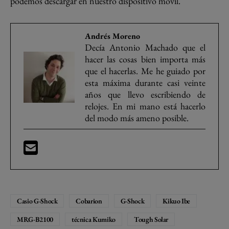
podemos descargar en nuestro dispositivo móvil.
Andrés Moreno
Decía Antonio Machado que el
hacer las cosas bien importa más
que el hacerlas. Me he guiado por
esta máxima durante casi veinte
años que llevo escribiendo de
relojes. En mi mano está hacerlo
del modo más ameno posible.
Casio G-Shock
Cobarion
G-Shock
Kikuo Ibe
MRG-B2100
técnica Kumiko
Tough Solar