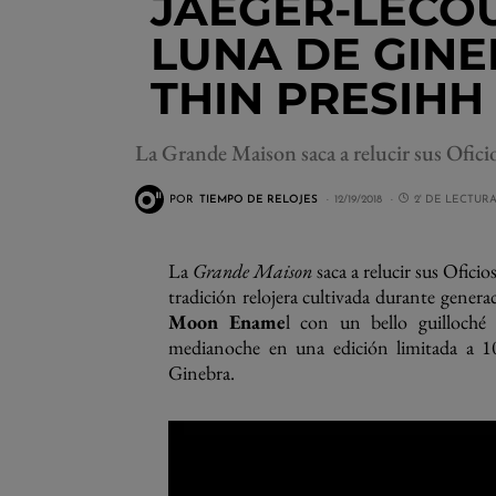
JAEGER-LECOU
LUNA DE GINE
THIN PRESIHH 
La Grande Maison saca a relucir sus Oficio
POR
TIEMPO DE RELOJES
12/19/2018
2' DE LECTUR
La
Grande Maison
saca a relucir sus Ofici
tradición relojera cultivada durante genera
Moon Ename
l con un bello guilloché
medianoche en una edición limitada a 
Ginebra.