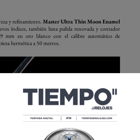
eza y refinamiento.
Master Ultra Thin Moon Enamel
vos índices, también luna pulida renovada y contador
39 mm en oro blanco con el calibre automático de
 pieza hermética a 50 metros.