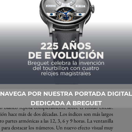
arátula luce perfectamente con el esmaltado, un oficio
NAVEGA POR NUESTRA PORTADA DIGITAL
ió en 1996. La indicación de fases de luna ha sido
DEDICADA A BREGUET
co blanco reposa completamente sobre el fondo estelar.
ción hace más de dos décadas. Los índices son más largos
tro partes armónicas a las 12, 3, 6 y 9 horas. La ventanilla
da para destacar los números. Un nuevo efecto visual muy