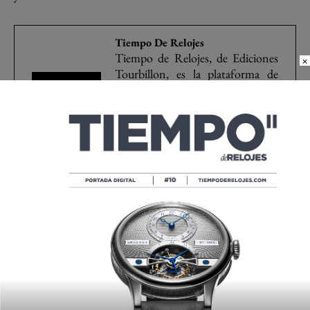
Tiempo De Relojes
Tiempo de Relojes, de Ediciones
×
Tourbillon, es la plataforma de
comunicación de referencia en
alta relojería en español. Fundada
por Carlos Alonso, Tiempo de
Relojes nació como revista en
1996 y celebra su 30 aniversario
en el 2026.
Champions League
Classic Fusion AeroFusion Chronograph UEFA Champions League