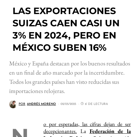
LAS EXPORTACIONES
SUIZAS CAEN CASI UN
3% EN 2024, PERO EN
MÉXICO SUBEN 16%
México y España destacan por los buenos resultados
en un final de año marcado por la incertidumbre.
Todos los grandes países han visto reducidas sus
importaciones relojeras.
POR
ANDRÉS MORENO
02/05/2025
6' DE LECTURA
o por esperadas, las cifras dejan de ser
N
decepcionantes.
La
Federación de la