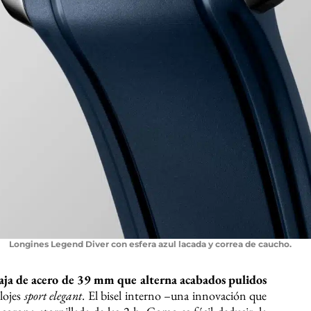
Longines Legend Diver con esfera azul lacada y correa de caucho.
aja de acero de 39 mm que alterna acabados pulidos
elojes
sport elegant
. El bisel interno –una innovación que