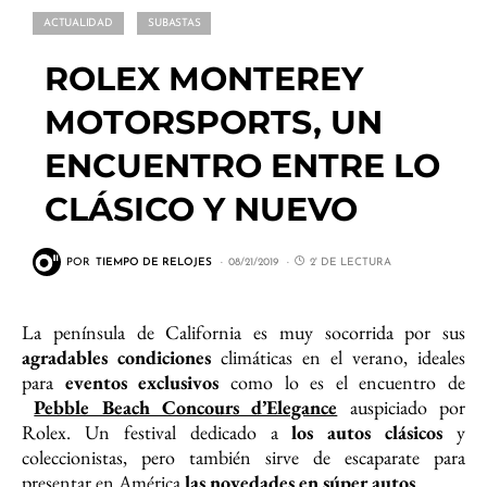
ACTUALIDAD
SUBASTAS
ROLEX MONTEREY
MOTORSPORTS, UN
ENCUENTRO ENTRE LO
CLÁSICO Y NUEVO
POR
TIEMPO DE RELOJES
08/21/2019
2' DE LECTURA
La península de California es muy socorrida por sus
agradables condiciones
climáticas en el verano, ideales
para
eventos exclusivos
como lo es el encuentro de
Pebble Beach Concours d’Elegance
auspiciado por
Rolex. Un festival dedicado a
los autos clásicos
y
coleccionistas, pero también sirve de escaparate para
presentar en América
las novedades en súper autos
.