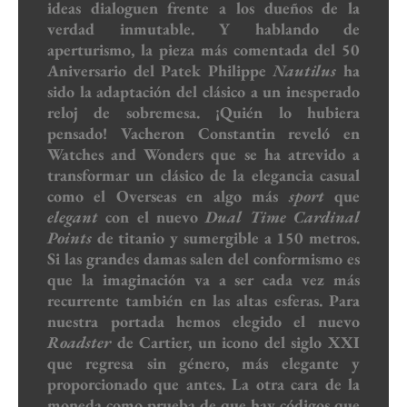
ideas dialoguen frente a los dueños de la
verdad inmutable. Y hablando de
aperturismo, la pieza más comentada del 50
Aniversario del Patek Philippe
Nautilus
ha
sido la adaptación del clásico a un inesperado
reloj de sobremesa. ¡Quién lo hubiera
pensado! Vacheron Constantin reveló en
Watches and Wonders que se ha atrevido a
transformar un clásico de la elegancia casual
como el Overseas en algo más
sport
que
elegant
con el nuevo
Dual Time Cardinal
Points
de titanio y sumergible a 150 metros.
Si las grandes damas salen del conformismo es
que la imaginación va a ser cada vez más
recurrente también en las altas esferas. Para
nuestra portada hemos elegido el nuevo
Roadster
de Cartier, un icono del siglo XXI
que regresa sin género, más elegante y
proporcionado que antes. La otra cara de la
moneda como prueba de que hay códigos que