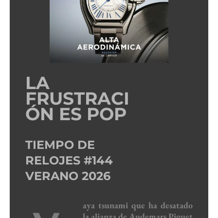
LA
FRUSTRACI
ÓN ES POP
TIEMPO DE
RELOJES #144
VERANO 2026
aya tsunami que ha desatado
la alianza de Audemars Piguet