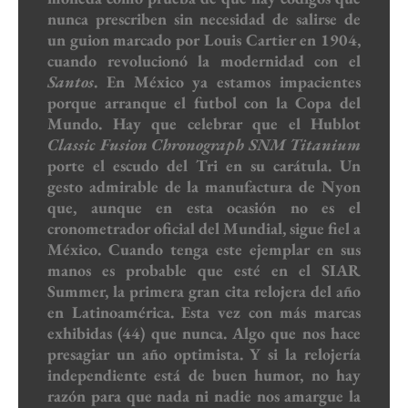
nunca prescriben sin necesidad de salirse de
un guion marcado por Louis Cartier en 1904,
cuando revolucionó la modernidad con el
Santos
. En México ya estamos impacientes
porque arranque el futbol con la Copa del
Mundo. Hay que celebrar que el Hublot
Classic Fusion Chronograph SNM Titanium
porte el escudo del Tri en su carátula. Un
gesto admirable de la manufactura de Nyon
que, aunque en esta ocasión no es el
cronometrador oficial del Mundial, sigue fiel a
México. Cuando tenga este ejemplar en sus
manos es probable que esté en el SIAR
Summer, la primera gran cita relojera del año
en Latinoamérica. Esta vez con más marcas
exhibidas (44) que nunca. Algo que nos hace
presagiar un año optimista. Y si la relojería
independiente está de buen humor, no hay
razón para que nada ni nadie nos amargue la