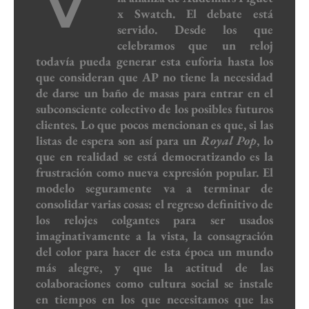
V
x Swatch. El debate está
servido. Desde los que
celebramos que un reloj
todavía pueda generar esta euforia hasta los
que consideran que AP no tiene la necesidad
de darse un baño de masas para entrar en el
subconsciente colectivo de los posibles futuros
clientes. Lo que pocos mencionan es que, si las
listas de espera son así para un
Royal Pop
, lo
que en realidad se está democratizando es la
frustración como nueva expresión popular. El
modelo seguramente va a terminar de
consolidar varias cosas: el regreso definitivo de
los relojes colgantes para ser usados
imaginativamente a la vista, la consagración
del color para hacer de esta época un mundo
más alegre, y que la actitud de las
colaboraciones como cultura social se instale
en tiempos en los que necesitamos que las