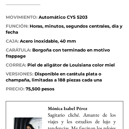
MOVIMIENTO:
Automático CYS 5203
FUNCIÓN:
Horas, minutos, segundos centrales, día y
fecha
CAJA:
Acero inoxidable, 40 mm
CARÁTULA:
Borgoña con terminado en motivo
frappage
CORREA:
Piel de aligátor de Louisiana color miel
VERSIONES:
Disponible en carátula plata o
champaña, limitadas a 188 piezas cada una
PRECIO:
75,500 pesos
Mónica Isabel Pérez
Sagitario cliché. Amante de los
viajes y los estudios de lujo y
tendencias. Me fascinan los relojes