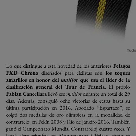
Tudo
Lo que distingue a esta novedad de
los anteriores
Pelagos
FXD Chrono
diseñados para ciclistas son
los toques
amarillos en honor del
maillot
que usa el líder de la
clasificación general del Tour de Francia
. El propio
Fabian Cancellara
llevó ese
maillot
durante un total de 29
días. Además, consiguió ocho victorias de etapa hasta su
última participación en 2016. Apodado “Espartaco”, se
colgó dos medallas de oro olímpicas en la modalidad de
contrarreloj en Pekín 2008 y Río de Janeiro 2016. También
ganó el Campeonato Mundial Contrarreloj cuatro veces. Y
logró siete triunfos en Monumentos Clásicos, como se