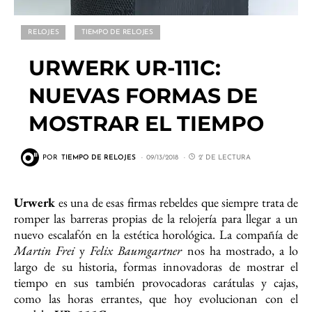
RELOJES
TIEMPO DE RELOJES
URWERK UR-111C:
NUEVAS FORMAS DE
MOSTRAR EL TIEMPO
POR
TIEMPO DE RELOJES
09/13/2018
2' DE LECTURA
Urwerk
es una de esas firmas rebeldes que siempre trata de
romper las barreras propias de la relojería para llegar a un
nuevo escalafón en la estética horológica. La compañía de
Martin Frei
y
Felix Baumgartner
nos ha mostrado, a lo
largo de su historia, formas innovadoras de mostrar el
tiempo en sus también provocadoras carátulas y cajas,
como las horas errantes, que hoy evolucionan con el