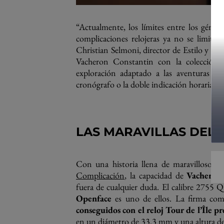
“Actualmente, los límites entre los géner
complicaciones relojeras ya no se limita 
Christian Selmoni, director de Estilo y Pa
Vacheron Constantin con la colección 
exploración adaptado a las aventuras de 
cronógrafo o la doble indicación horaria,
e
LAS MARAVILLAS DEL 
Con una historia llena de maravillosos 
Complicación
, la capacidad de
Vacheron
fuera de cualquier duda. El calibre 2755 
Openface
es uno de ellos. La firma com
conseguidos con el reloj Tour de l’Île 
en un diámetro de 33.3 mm y una altura d