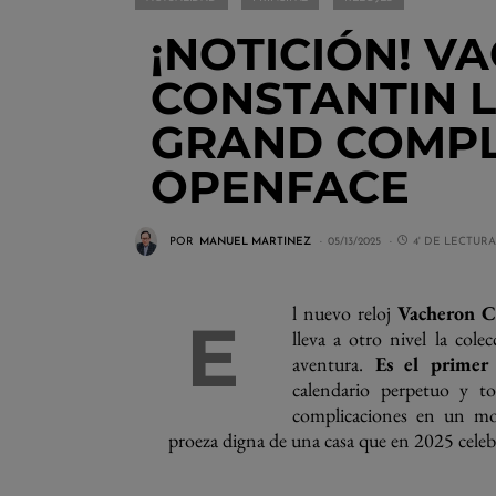
¡NOTICIÓN! V
CONSTANTIN 
GRAND COMPL
OPENFACE
POR
MANUEL MARTINEZ
05/13/2025
4' DE LECTURA
l nuevo reloj
Vacheron C
E
lleva a otro nivel la cole
aventura.
Es el primer
calendario perpetuo y to
complicaciones en un m
proeza digna de una casa que en 2025 celeb