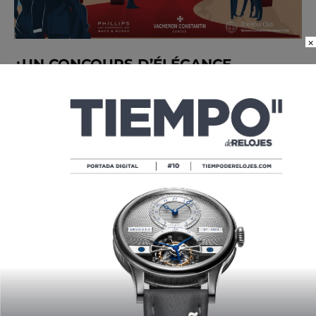
×
¿UN CONCOURS D’ÉLÉGANCE
RELOJERO? TENÍA QUE SER DE
VACHERON CONSTANTIN
POR
TIEMPO DE RELOJES
01/12/2026