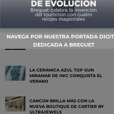
03/01/2017
LO MÁS VISTO
NAVEGA POR NUESTRA PORTADA DIGIT
DEDICADA A BREGUET
CUANDO UN ÍCONO SE AGRANDA
LA CERÁMICA AZUL TOP GUN
MIRAMAR DE IWC CONQUISTA EL
VERANO
CANCÚN BRILLA MÁS CON LA
NUEVA BOUTIQUE DE CARTIER BY
ULTRAJEWELS