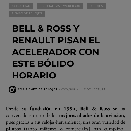
ACTUALIDAD
ESPECIAL BASELWORLD 2017
RELOJES
TIEMPO DE RELOJES
BELL & ROSS Y
RENAULT PISAN EL
ACELERADOR CON
ESTE BÓLIDO
HORARIO
POR
TIEMPO DE RELOJES
03/01/2017
2' DE LECTURA
Desde su
fundación en 1994, Bell & Ross
se ha
convertido en uno de los
mejores aliados de la aviación
,
pues gracias a sus relojes-herramienta, una gran variedad de
pilotos
(tanto militares o comerciales) han cumplido