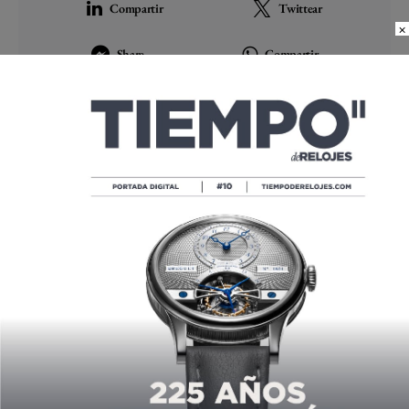
Compartir
Twittear
×
Share
Compartir
ARTÍCULO ANTERIOR
FRANCK MULLER
PATROCINARÁ EL RALLY MAYA
MÉXICO 2017
02/24/2017
SIGUIENTE ARTÍCULO
ERMENEGILDO ZEGNA LANZA
SU PRIMER RELOJ CON FASES
LUNARES Y GMT