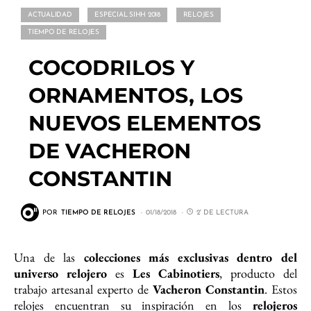
ACTUALIDAD
ESPECIAL SIHH 2018
RELOJES
TIEMPO DE RELOJES
COCODRILOS Y
ORNAMENTOS, LOS
NUEVOS ELEMENTOS
DE VACHERON
CONSTANTIN
POR
TIEMPO DE RELOJES
01/18/2018
2' DE LECTURA
Una de las
colecciones más exclusivas dentro del
universo relojero
es
Les Cabinotiers
, producto del
trabajo artesanal experto de
Vacheron Constantin
. Estos
relojes encuentran su inspiración en los
relojeros