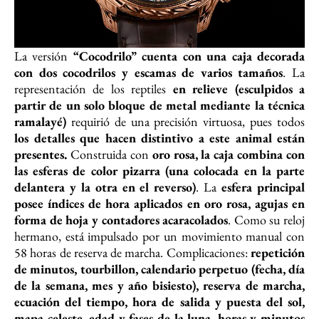
La versión
“Cocodrilo” cuenta con una caja decorada
con dos cocodrilos y escamas de varios tamaños
. La
representación de los reptiles
en
relieve (esculpidos a
partir de un solo bloque de metal mediante la técnica
ramalayé)
requirió de una precisión virtuosa, pues todos
los detalles que hacen distintivo a este animal están
presentes.
Construida con
oro rosa, la caja combina con
las esferas de color pizarra (una colocada en la parte
delantera y la otra en el reverso)
. La
esfera principal
posee índices de hora aplicados en oro rosa, agujas en
forma de hoja y contadores acaracolados
. Como su reloj
hermano, está impulsado por un movimiento manual con
58 horas de reserva de marcha. Complicaciones:
repetición
de minutos, tourbillon, calendario perpetuo (fecha, día
de la semana, mes y año bisiesto), reserva de marcha,
ecuación del tiempo, hora de salida y puesta del sol,
mapa celeste, edad y fases de la luna, horas y minutos