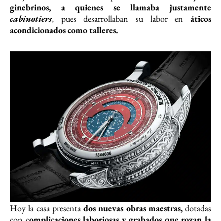
ginebrinos, a quienes se llamaba justamente
cabinotiers
, pues desarrollaban su labor en
áticos
acondicionados como talleres.
Hoy la casa presenta
dos nuevas obras maestras,
dotadas
con c
omplicaciones laboriosas y grabados que rozan la