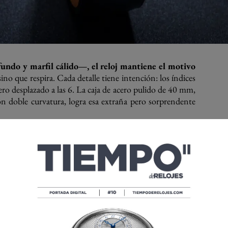
undo y marfil cálido—, el reloj mantiene el motivo
 sino que respira. Cada detalle tiene intención: los índices
dero desplazado a las 6. La caja de acero pulido de 40 mm,
 con doble curvatura, logra esa extraña pero sorprendente