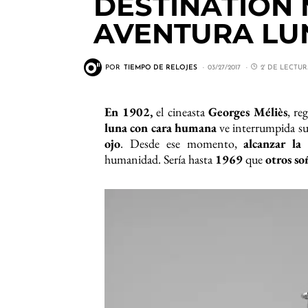
DESTINATION 
AVENTURA LU
POR
TIEMPO DE RELOJES
03/27/2017
2' DE LECTU
En 1902,
el cineasta
Georges Méliès
, re
luna con cara humana
ve interrumpida s
ojo
. Desde ese momento,
alcanzar la 
humanidad. Sería hasta
1969
que
otros so