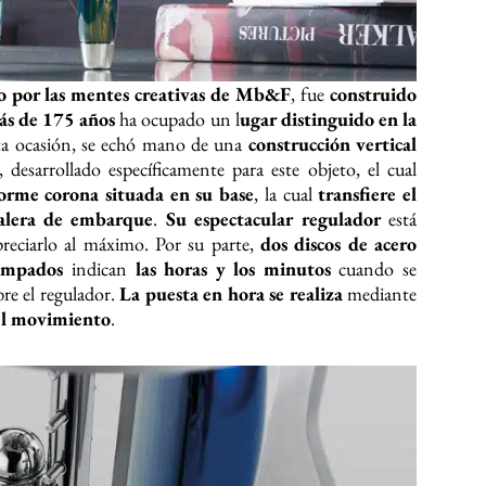
o por las mentes creativas de Mb&F
, fue
construido
ás de 175 años
ha ocupado un l
ugar distinguido en la
ta ocasión, se echó mano de una
construcción vertical
, desarrollado específicamente para este objeto, el cual
orme corona situada en su base
, la cual
transfiere el
calera de embarque
.
Su espectacular regulador
está
reciarlo al máximo. Por su parte,
dos discos de acero
tampados
indican
las horas y los minutos
cuando se
re el regulador.
La puesta en hora se realiza
mediante
del movimiento
.