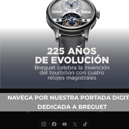
COPYRIGHT ©2026,
TIEMPO DE RELOJES.
TODOS LOS DERECHOS
RESERVADOS.
Acerca de nosotros
Equipo
Contacto
NAVEGA POR NUESTRA PORTADA DIGIT
Publicidad
Anuario
DEDICADA A BREGUET
Términos y condiciones de uso
Política de privacidad