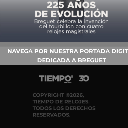
EL COPILOTO CON ALMA VINTAGE
POR
TIEMPO DE RELOJES
02/21/2020
NAVEGA POR NUESTRA PORTADA DIGIT
DEDICADA A BREGUET
COPYRIGHT ©2026,
TIEMPO DE RELOJES.
TODOS LOS DERECHOS
RESERVADOS.