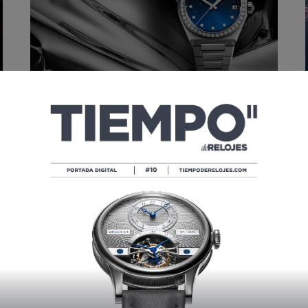
SI TE GUSTA ZENITH, AHORA LO
DESEARÁS CON BRAZALETE GAY
FRÈRES
POR
TIEMPO DE RELOJES
02/27/2020