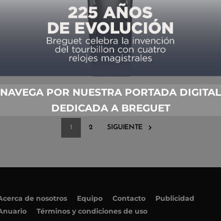
LA ALIANZA ESTELAR SE
RENUEVA
POR
TIEMPO DE RELOJES
01/17/2020
NAVEGA POR NUESTRA PORTADA DIGITAL
DEDICADA A BREGUET
1
2
SIGUIENTE
Acerca de nosotros
Equipo
Contacto
Publicidad
Anuario
Términos y condiciones de uso