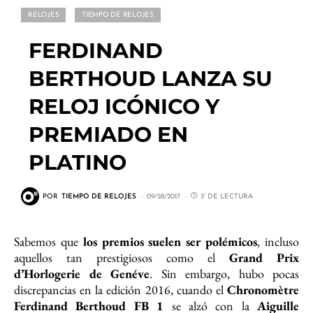
RELOJES
TIEMPO DE RELOJES
FERDINAND
BERTHOUD LANZA SU
RELOJ ICÓNICO Y
PREMIADO EN
PLATINO
POR
TIEMPO DE RELOJES
09/28/2017
3' DE LECTURA
Sabemos que
los premios suelen ser polémicos
, incluso
aquellos tan prestigiosos como el
Grand Prix
d’Horlogerie de Genéve
. Sin embargo, hubo pocas
discrepancias en la edición 2016, cuando el
Chronomètre
Ferdinand Berthoud FB 1
se alzó con la
Aiguille