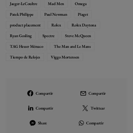
Jaeger-LeCoultre
Mad Men
Omega
Patek Philippe
Paul Newman
Piaget
product placement
Rolex
Rolex Daytona
Ryan Gosling
Spectre
Steve McQueen
TAG Heuer Mónaco
The Man and Le Mans
Tiempo de Relojes
Viggo Mortensen
Compartir
Compartir
Compartir
Twittear
Share
Compartir