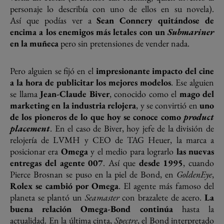
personaje lo describía con uno de ellos en su novela).
Así que podías ver a
Sean Connery quitándose de
encima a los enemigos más letales con un
Submariner
en la muñeca
pero sin pretensiones de vender nada.
Pero alguien se fijó en el
impresionante impacto del cine
a la hora de publicitar los mejores modelos
. Ese alguien
se llama
Jean-Claude Biver
, conocido como el
mago del
marketing en la industria relojera
, y se convirtió en
uno
de los pioneros de lo que hoy se conoce como
product
placement
. En el caso de Biver, hoy jefe de la división de
relojería de LVMH y CEO de TAG Heuer, la marca a
posicionar era
Omega
y el medio para lograrlo
las nuevas
entregas del agente 007
. Así que
desde 1995
, cuando
Pierce Brosnan se puso en la piel de Bond, en
GoldenEye
,
Rolex se cambió por Omega
. El agente más famoso del
planeta se plantó un
Seamaster
con brazalete de acero.
La
buena relación Omega-Bond continúa
hasta la
actualidad. En la última cinta,
Spectre
, el Bond interpretado