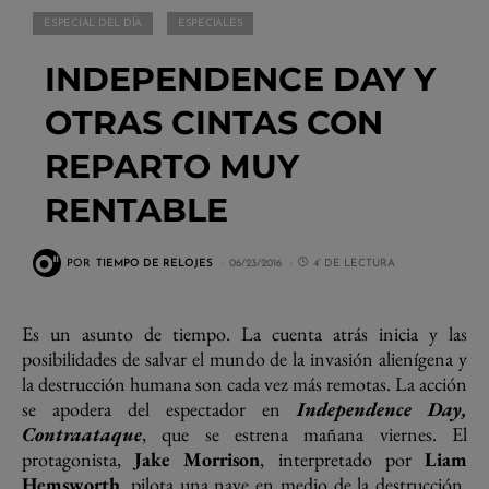
ESPECIAL DEL DÍA
ESPECIALES
INDEPENDENCE DAY Y
OTRAS CINTAS CON
REPARTO MUY
RENTABLE
POR
TIEMPO DE RELOJES
06/23/2016
4' DE LECTURA
Es un asunto de tiempo. La cuenta atrás inicia y las
posibilidades de salvar el mundo de la invasión alienígena y
la destrucción humana son cada vez más remotas. La acción
se apodera del espectador en
Independence Day,
Contraataque
, que se estrena mañana viernes. El
protagonista,
Jake Morrison
, interpretado por
Liam
Hemsworth
, pilota una nave en medio de la destrucción.