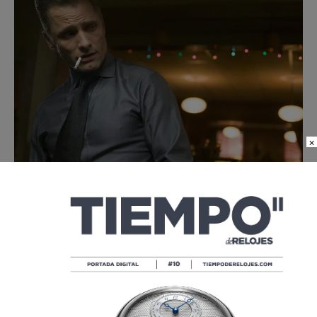
×
O el
Patek Philippe que dice la hora a Ryan Gosling
en
su papel de cowboy rudo en
Drive
.