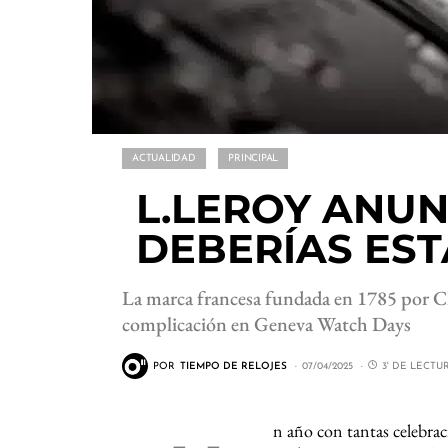
ACTUALIDAD
PRINCIPAL
L.LEROY ANUN
DEBERÍAS ES
La marca francesa fundada en 1785 por Cha
complicación en Geneva Watch Days
POR
TIEMPO DE RELOJES
07/04/2025
3' DE LECTU
n año con tantas celebra