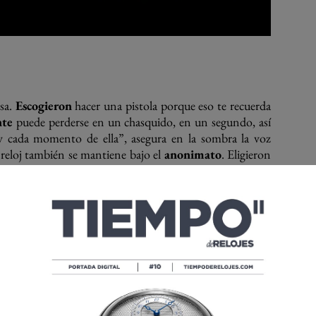
esa.
Escogieron
hacer una pistola porque eso te recuerda
nte
puede perderse en un chasquido, en un segundo, así
a y cada momento de ella”, asegura en la sombra la voz
e reloj también se mantiene bajo el
anonimato
. Eligieron
alizar estos productos. “Algo especial, diferente y que sea
ieza única”.
“Es un
búho
porque también es un animal discreto, solo
 el pájaro que acompaña a
Atenea
, la diosa griega de la
ra y protectora de los artesanos. Una mirada
aguda
e
con el reloj de mesa, anuncia que la historia trae nuevos