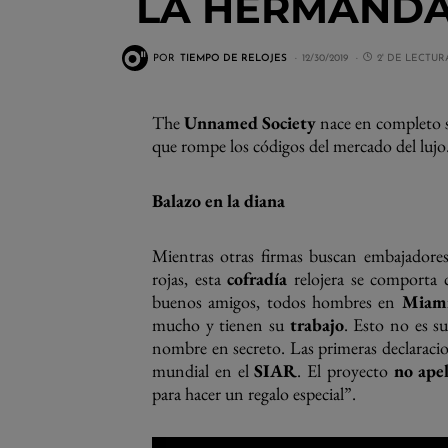
LA HERMANDA
POR
TIEMPO DE RELOJES
12/30/2019
2' DE LECTUR
The
Unnamed Society
nace en completo s
que rompe los códigos del mercado del lujo
Balazo en la diana
Mientras otras firmas buscan embajadore
rojas, esta
cofradía
relojera se comporta
buenos amigos, todos hombres en
Miam
mucho y tienen su
trabajo
. Esto no es s
nombre en secreto. Las primeras declaracio
mundial en el
SIAR
. El proyecto
no ape
para hacer un regalo especial”.