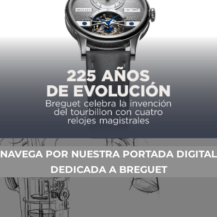
rer, lo siguiente
podría
ser un mueble
desarrollado
en
s hombre o mujer”. Una sociedad
secreta
sin límites.
NAVEGA POR NUESTRA PORTADA DIGITAL
DEDICADA A BREGUET