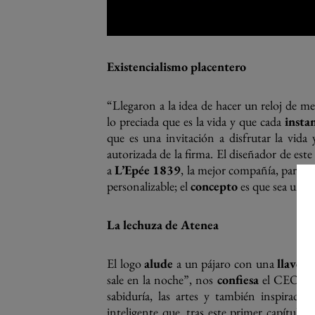
Existencialismo placentero
“Llegaron a la idea de hacer un reloj de m
lo preciada que es la vida y que cada
insta
que es una invitación a disfrutar la vid
autorizada de la firma. El diseñador de est
a
L’Epée 1839
, la mejor compañía, para re
personalizable; el
concepto
es que sea una p
La lechuza de Atenea
El logo
alude
a un pájaro con una
llave
. 
sale en la noche”, nos
confiesa
el CEO. Es
sabiduría, las artes y también inspirado
inteligente que, tras este primer capítulo 