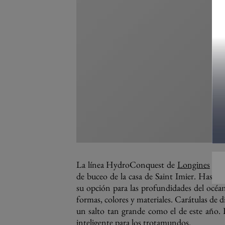
La línea HydroConquest de
Longines
naci
de buceo de la casa de Saint Imier. Hasta 
su opción para las profundidades del océ
formas, colores y materiales. Carátulas d
un salto tan grande como el de este año
inteligente para los trotamundos.