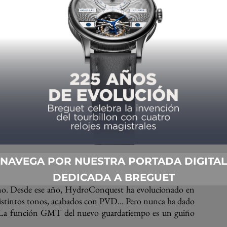
NAVEGA POR NUESTRA PORTADA DIGITAL
ó en 2007. Se convirtió en la versión moderna del reloj
DEDICADA A BREGUET
ese momento, Legend Diver, un reloj de estilo retro, era
ano. Desde ese año, HydroConquest ha evolucionado en
e distintos tonos, acabados con PVD… Pero nunca ha dado
. La función GMT del nuevo guardatiempo es un guiño