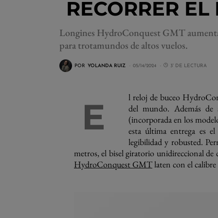
RECORRER EL
Longines HydroConquest GMT aumenta d
para trotamundos de altos vuelos.
POR
YOLANDA RUIZ
05/14/2024
3' DE LECTURA
l reloj de buceo HydroCo
E
del mundo. Además de s
(incorporada en los modelo
esta última entrega es 
legibilidad y robusted. P
metros, el bisel giratorio unidireccional d
HydroConquest GMT
laten con el calibre