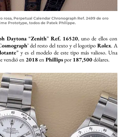
ro rosa, Perpetual Calendar Chronograph Ref. 2499 de oro
time Prototype, todos de Patek Phllippe.
ph Daytona
“
Zenith
”
Ref. 16520
, uno de ellos con
C
osmograph
’ del resto del texto y el logotipo
Rolex
. A
lotante
” y es el modelo de este tipo más valioso. Una
 se vendió en
2018
en
Phillips
por
187,500
dólares.