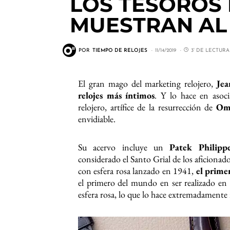
LOS TESOROS 
MUESTRAN A
POR
TIEMPO DE RELOJES
11/14/2019
3' DE LECTURA
El gran mago del marketing relojero,
Jea
relojes más íntimos
. Y lo hace en asoc
relojero, artífice de la resurrección de
Om
envidiable.
Su acervo incluye un
Patek Philipp
considerado el Santo Grial de los aficionad
con esfera rosa lanzado en 1941,
el prime
el primero del mundo en ser realizado en 
esfera rosa, lo que lo hace extremadamente 