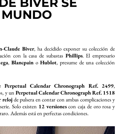
DE BIVER SE
L MUNDO
n-Claude Biver
, ha decidido exponer su colección de
iación con la casa de subastas
Phillips
. El empresario
ega
,
Blancpain
o
Hublot
, presume de una colección
e Perpetual Calendar Chronograph Ref. 2499
,
os, y un
Perpetual Calendar Chronograph Ref. 1518
r reloj
de pulsera en contar con ambas complicaciones y
serie. Solo existen
12 versiones
con caja de oro rosa y
raro. Además está en perfectas condiciones.