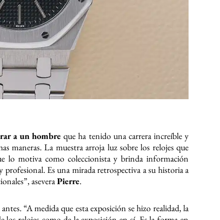
brar a un hombre
que ha tenido una carrera increíble y
has maneras. La muestra arroja luz sobre los relojes que
que lo motiva como coleccionista y brinda información
y profesional. Es una mirada retrospectiva a su historia a
ionales”, asevera
Pierre
.
antes. “A medida que esta exposición se hizo realidad, la
de los relojes como de la exposición en sí. Es la forma en