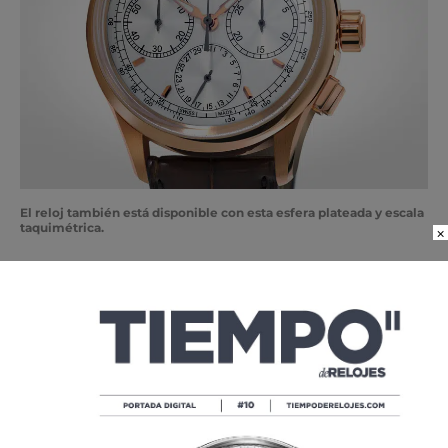
El reloj también está disponible con esta esfera plateada y escala
taquimétrica.
×
Los distribuidores de Frédérique Constant en México nos
informan que
el precio para el modelo de acero chapado
en oro es de 99,950 pesos, mientras que el de acero es
de 94,450 pesos.